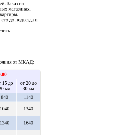
ей. Заказ на
ных магазинах.
квартиры.
 его до подъезда и
ечить
стояния от МКАД:
0.00
т 15 до
от 20 до
20 км
30 км
840
1140
1040
1340
1340
1640