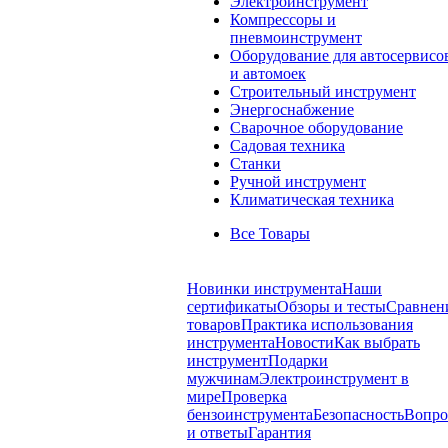
Электроинструмент
Компрессоры и
пневмоинструмент
Оборудование для автосервисо
и автомоек
Строительный инструмент
Энергоснабжение
Сварочное оборудование
Садовая техника
Станки
Ручной инструмент
Климатическая техника
Все Товары
Новинки инструмента
Наши
сертификаты
Обзоры и тесты
Сравнен
товаров
Практика использования
инструмента
Новости
Как выбрать
инструмент
Подарки
мужчинам
Электроинструмент в
мире
Проверка
бензоинструмента
Безопасность
Вопр
и ответы
Гарантия