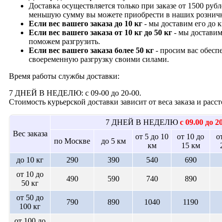
Доставка осуществляется только при заказе от 1500 рубл
меньшую сумму вы можете приобрести в наших рознич
Если вес вашего заказа до 10 кг
- мы доставим его до 
Если вес вашего заказа от 10 кг до 50 кг
- мы доставим
поможем разгрузить.
Если вес вашего заказа более 50 кг
- просим вас обесп
своеременную разгрузку своими силами.
Время работы службы доставки:
7 ДНЕЙ В НЕДЕЛЮ: с 09-00 до 20-00.
Стоимость курьерской доставки зависит от веса заказа и рас
7 ДНЕЙ В НЕДЕЛЮ
с 09.00 до 2
Вес заказа
от 5 до 10
от 10 до
о
по Москве
до 5 км
км
15 км
до 10 кг
290
390
540
690
от 10 до
490
590
740
890
50 кг
от 50 до
790
890
1040
1190
100 кг
от 100 до