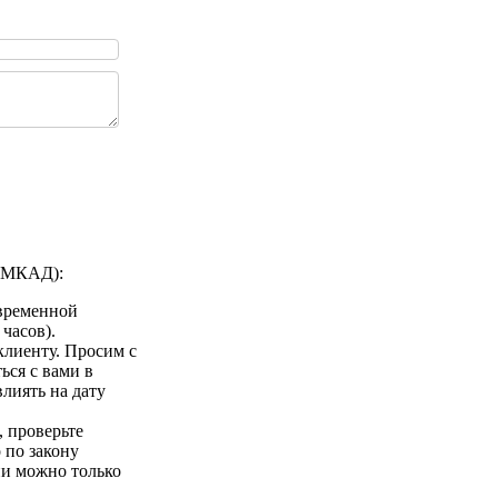
а МКАД):
 временной
 часов).
клиенту. Просим с
ься с вами в
лиять на дату
 проверьте
 по закону
ии можно только