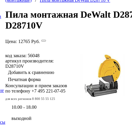
(монтажные)
/
Пила монтажная DeWalt D28710 V
Пила монтажная DeWalt D28
в
D28710V
Цена:
12765
Руб.
код заказа: 56048
артикул производителя:
D28710V
Добавить к сравнению
Печатная форма
Консультации и прием заказов
ие
по телефону
+7 495
221-07-05
для всех регионов
8 800 55 55 125
10.00 - 18.00
выходной
осы