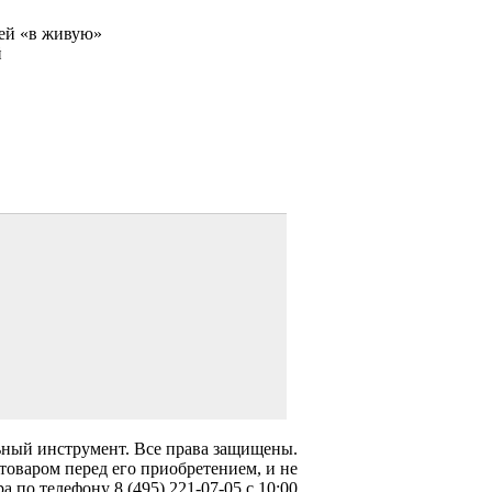
ей «в живую»
й
ьный инструмент
. Все права защищены.
товаром перед его приобретением, и не
 по телефону 8 (495) 221-07-05 с 10:00