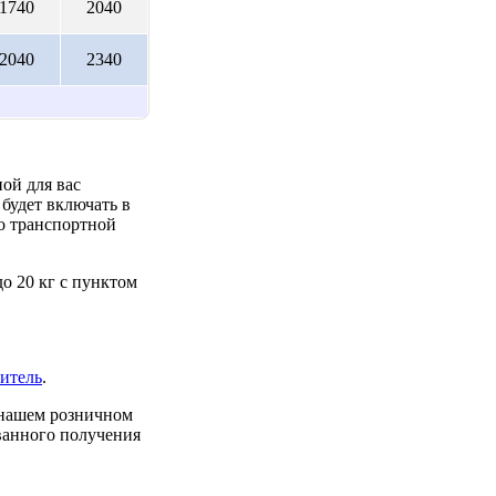
1740
2040
2040
2340
ой для вас
будет включать в
до транспортной
о 20 кг с пунктом
итель
.
 нашем розничном
ованного получения