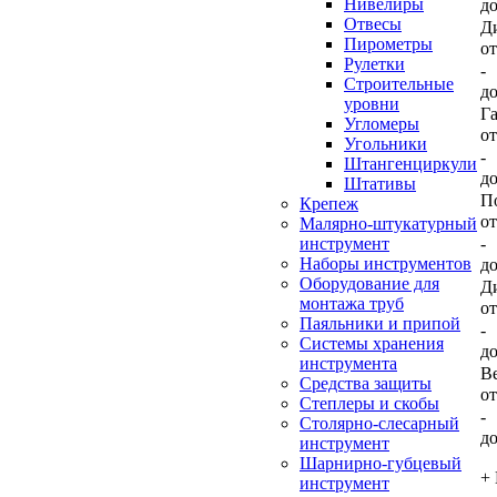
Нивелиры
д
Отвесы
Д
Пирометры
о
Рулетки
-
Строительные
д
уровни
Г
Угломеры
о
Угольники
-
Штангенциркули
д
Штативы
П
Крепеж
о
Малярно-штукатурный
-
инструмент
Наборы инструментов
д
Оборудование для
Ди
монтажа труб
о
Паяльники и припой
-
Системы хранения
д
инструмента
Ве
Средства защиты
о
Степлеры и скобы
-
Столярно-слесарный
д
инструмент
Шарнирно-губцевый
+
инструмент