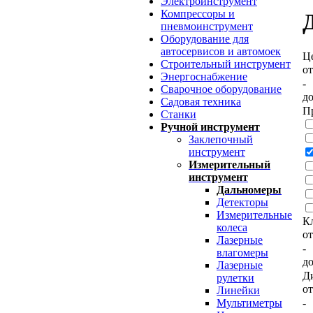
Электроинструмент
Компрессоры и
пневмоинструмент
Оборудование для
автосервисов и автомоек
Ц
Строительный инструмент
о
Энергоснабжение
-
Сварочное оборудование
д
Садовая техника
П
Станки
Ручной инструмент
Заклепочный
инструмент
Измерительный
инструмент
Дальномеры
Детекторы
Измерительные
Кл
колеса
о
Лазерные
-
влагомеры
д
Лазерные
Д
рулетки
о
Линейки
-
Мультиметры