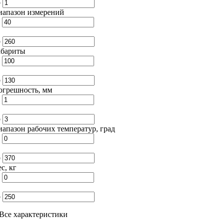
о
иапазон измерений
т
о
абариты
т
о
огрешность, мм
т
о
апазон рабочих температур, град
т
о
с, кг
т
о
 Все характеристики