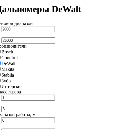
Дальномеры DeWalt
еновой диапазон
т
о
роизводители
Bosch
Condtrol
DeWalt
Makita
Stabila
Зубр
Интерскол
асс лазера
т
о
иапазон работы, м
т