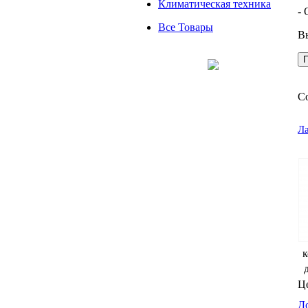
Климатическая техника
-
Все Товары
В
С
Л
к
Ц
Д