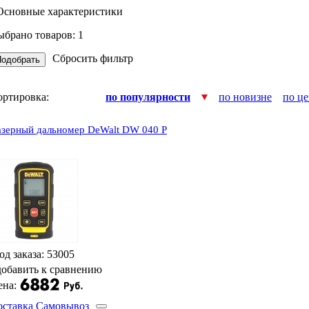
 Основные характеристики
ыбрано товаров:
1
Сбросить фильтр
ортировка:
по популярности
по новизне
по це
азерный дальномер DeWalt DW 040 P
од заказа: 53005
добавить к сравнению
ена:
оставка
Самовывоз