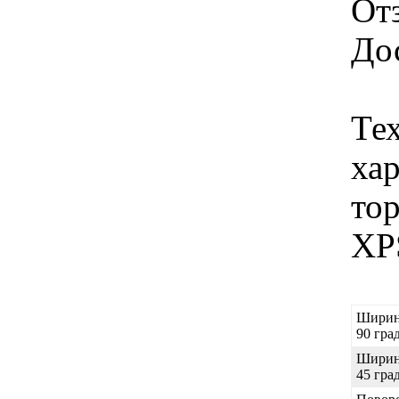
От
Дос
Те
хар
то
XP
Ширин
90 гра
Ширин
45 гра