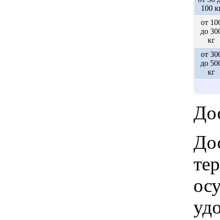
100 к
от 10
до 30
кг
от 30
до 50
кг
Дос
Дос
те
ос
удо