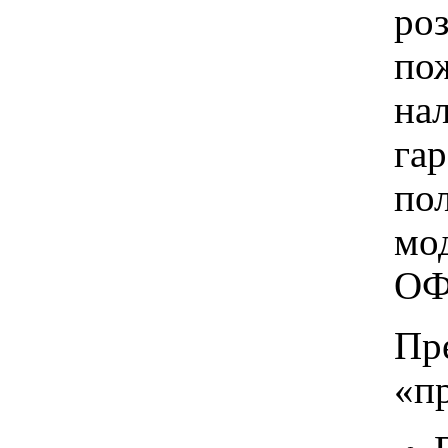
ро
пож
на
га
по
мо
ОФ
Пр
«п