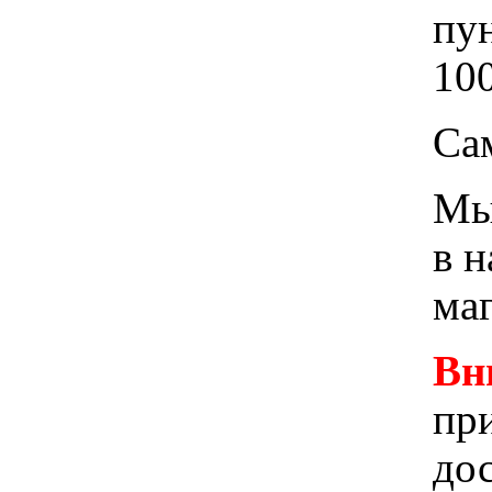
пу
100
Са
Мы 
в 
ма
Вн
при
до