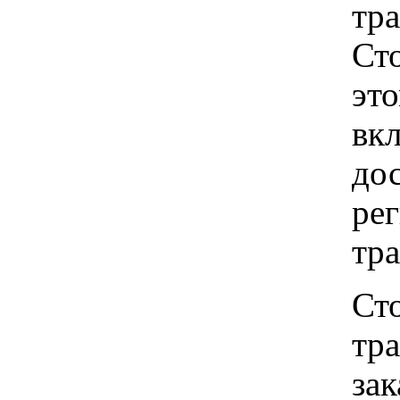
тр
Ст
это
вкл
до
рег
тр
Ст
тр
зак