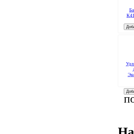
Ба
К41
Доб
Удл
Эк
Доб
п
На