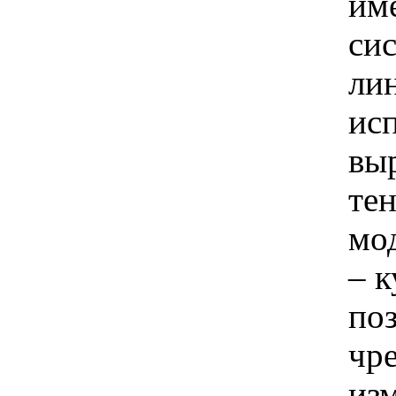
им
си
лин
исп
вы
тен
мо
– 
по
чр
изм