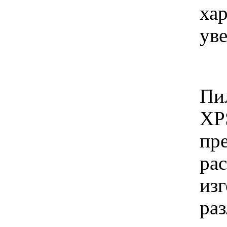
хар
ув
Пи
XPS
пр
рас
из
ра