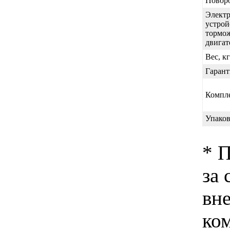
Повор
Элект
устрой
тормо
двигат
Вес, кг
Гарант
Компл
Упаков
* 
за 
вн
ко