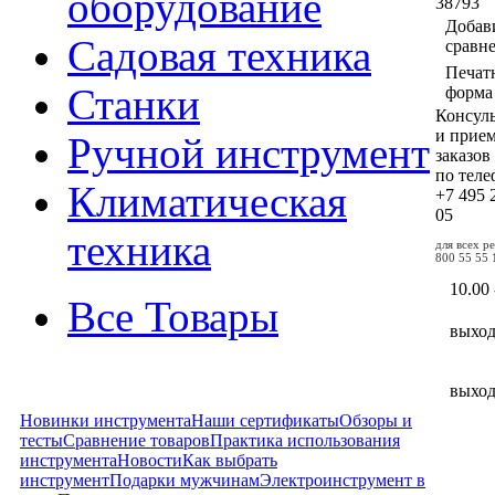
оборудование
38793
Добав
Садовая техника
сравн
Печат
Станки
форма
Консул
и прие
Ручной инструмент
заказов
по тел
Климатическая
+7 495
05
техника
для всех р
800 55 55 
10.00 
Все Товары
выхо
выхо
Новинки инструмента
Наши сертификаты
Обзоры и
тесты
Сравнение товаров
Практика использования
инструмента
Новости
Как выбрать
инструмент
Подарки мужчинам
Электроинструмент в