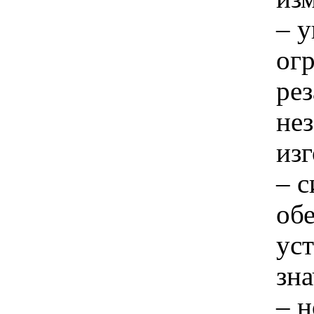
– 
ог
рез
не
изг
– 
об
уст
зна
– 