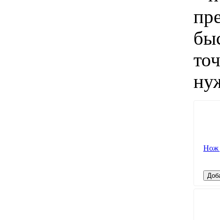
пр
быс
то
нуж
Нож 
Доб