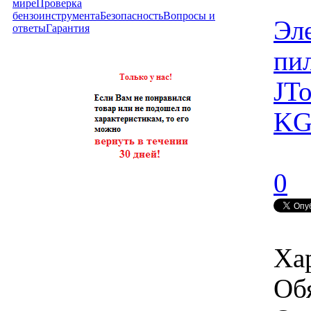
мире
Проверка
бензоинструмента
Безопасность
Вопросы и
Эл
ответы
Гарантия
пи
J
То
KG
0
Ха
Об