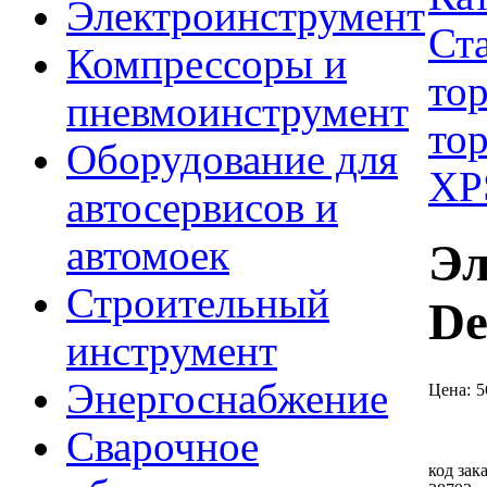
Электроинструмент
Ст
Компрессоры и
то
пневмоинструмент
то
Оборудование для
XP
автосервисов и
автомоек
Эл
Строительный
De
инструмент
Энергоснабжение
Цена:
5
Сварочное
код зака