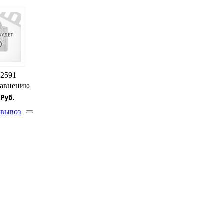
52591
равнению
вывоз