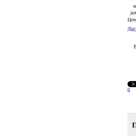
к
до
Цен
Дос
В
0
П