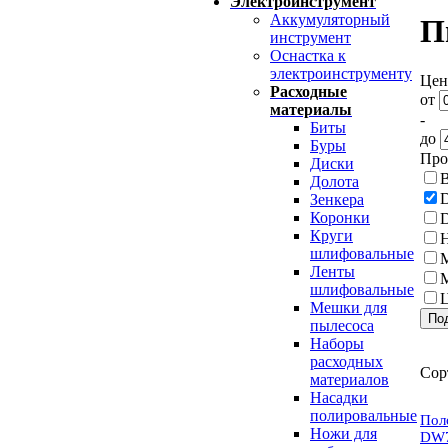
Электроинструмент
Аккумуляторный
П
инструмент
Оснастка к
электроинструменту
Цен
Расходные
от
материалы
-
Биты
до
Буры
Про
Диски
B
Долота
D
Зенкера
Коронки
Круги
шлифовальные
M
Ленты
M
шлифовальные
Мешки для
пылесоса
Наборы
расходных
Сор
материалов
Насадки
полировальные
Пол
Ножи для
DW7