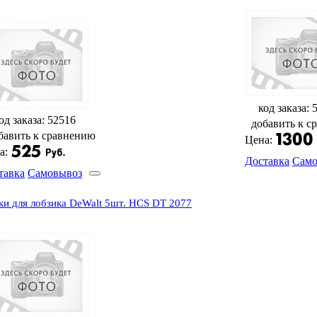
код заказа: 
од заказа: 52516
добавить к с
бавить к сравнению
Цена:
а:
Доставка
Само
тавка
Самовывоз
ки для лобзика DeWalt 5шт. HCS DT 2077