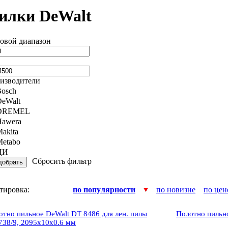
илки DeWalt
овой диапазон
изводители
osch
eWalt
DREMEL
Hawera
akita
etabo
ЦИ
Сбросить фильтр
тировка:
по популярности
по новизне
по цен
отно пильное DeWalt DT 8486 для лен. пилы
Полотно пильн
38/9, 2095х10х0.6 мм