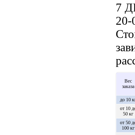
7 Д
20-
Сто
зав
рас
Вес
заказа
до 10 к
от 10 д
50 кг
от 50 д
100 кг