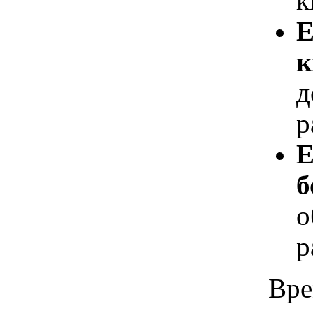
к
Е
к
д
р
Е
б
о
р
Вре