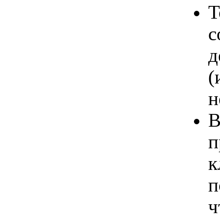
Т
с
д
(
н
В
п
к
п
ч