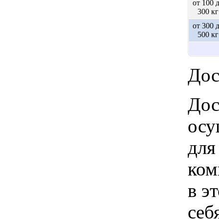
от 100 
300 кг
от 300 
500 кг
Дос
Дос
осу
для
ком
в э
себ