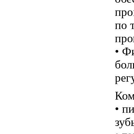
про
по 
про
• Ф
бол
рег
Ком
• п
зуб