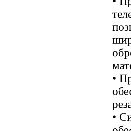
• П
тел
поз
шир
обр
мат
• П
обе
рез
• С
обе