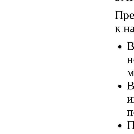
Пре
к н
В
н
м
В
и
п
П