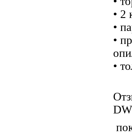
• т
• 2
• п
• п
опи
• т
Отз
DW7
пок