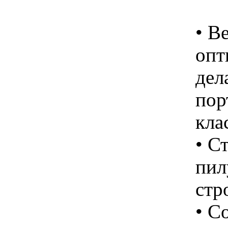
• В
опт
дел
пор
кла
• С
пил
стр
• С