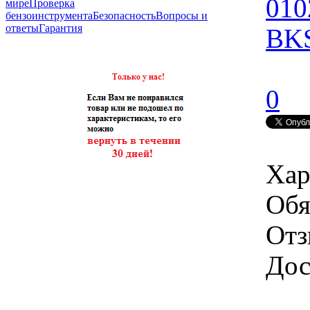
010
мире
Проверка
бензоинструмента
Безопасность
Вопросы и
ответы
Гарантия
BKS
0
Хар
Обя
Отз
Дос