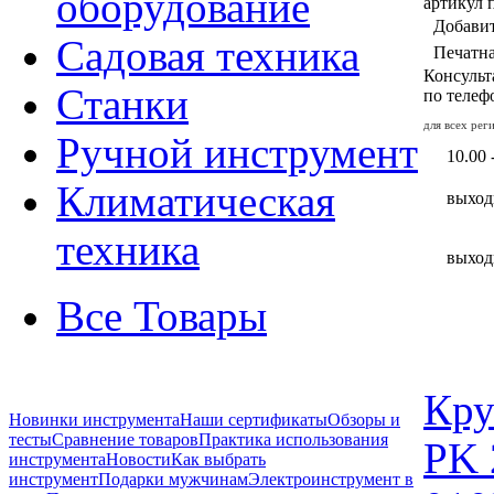
оборудование
артикул 
Добавит
Садовая техника
Печатн
Консульт
Станки
по теле
для всех ре
Ручной инструмент
10.00 
Климатическая
выход
техника
выход
Все Товары
Кру
Новинки инструмента
Наши сертификаты
Обзоры и
тесты
Сравнение товаров
Практика использования
PK 
инструмента
Новости
Как выбрать
инструмент
Подарки мужчинам
Электроинструмент в