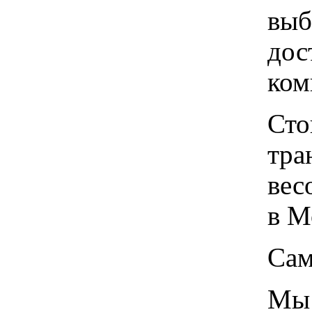
выб
дос
ком
Сто
тра
вес
в М
Сам
Мы 