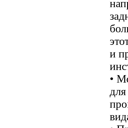
нап
зад
бол
это
и п
инс
• М
для
про
вид