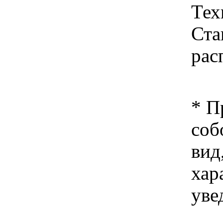
Тех
Ст
рас
* П
соб
вид
хар
уве