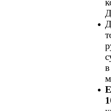
к
Д
Д
т
р
с
в
м
Е
1