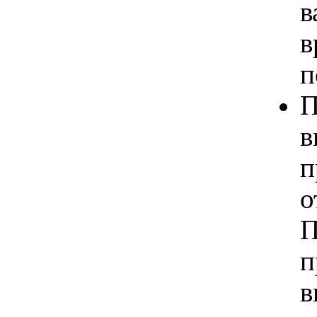
в
в
п
П
в
п
о
П
п
в